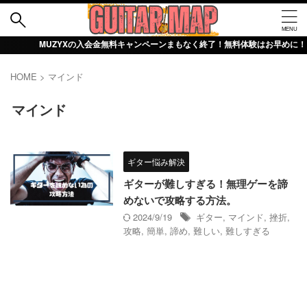
MUZYXの入会金無料キャンペーンまもなく終了！無料体験はお早めに！詳細は【
HOME
>
マインド
マインド
ギター悩み解決
ギターが難しすぎる！無理ゲーを諦
めないで攻略する方法。
2024/9/19
ギター
,
マインド
,
挫折
,
攻略
,
簡単
,
諦め
,
難しい
,
難しすぎる