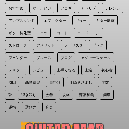
おすすめ
かっこいい
アコギ
アドリブ
アレンジ
アンプスタンド
エフェクター
ギター
ギター教室
ギター特化型
コツ
コード
コードトーン
ストローク
デメリット
ノビリスタ
ピック
フェンダー
ブルース
ブログ
メジャースケール
メリット
レビュー
上手くなる
上達
初心者
原因
基礎練習
壁掛け
山崎まさよし
度数
弦
弾き語り
改善
攻略
斉藤和義
簡単
運指
選び方
音楽