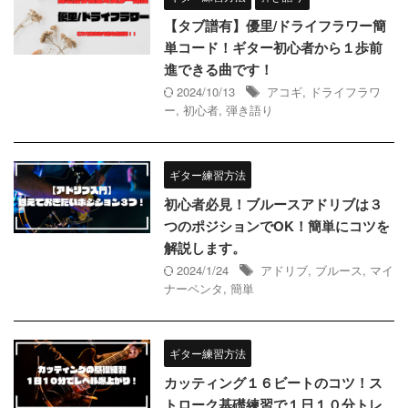
【タブ譜有】優里/ドライフラワー簡
単コード！ギター初心者から１歩前
進できる曲です！
2024/10/13
アコギ
,
ドライフラワ
ー
,
初心者
,
弾き語り
ギター練習方法
初心者必見！ブルースアドリブは３
つのポジションでOK！簡単にコツを
解説します。
2024/1/24
アドリブ
,
ブルース
,
マイ
ナーペンタ
,
簡単
ギター練習方法
カッティング１６ビートのコツ！ス
トローク基礎練習で１日１０分トレ