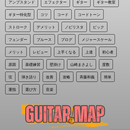
アンプスタンド
エフェクター
ギター
ギター教室
ギター特化型
コツ
コード
コードトーン
ストローク
デメリット
ノビリスタ
ピック
フェンダー
ブルース
ブログ
メジャースケール
メリット
レビュー
上手くなる
上達
初心者
原因
基礎練習
壁掛け
山崎まさよし
度数
弦
弾き語り
改善
攻略
斉藤和義
簡単
運指
選び方
音楽