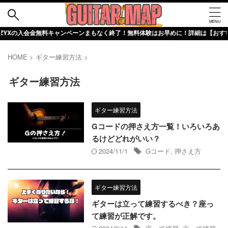
Xの入会金無料キャンペーンまもなく終了！無料体験はお早めに！詳細は【おすすめギ
HOME
>
ギター練習方法
>
ギター練習方法
ギター練習方法
Gコードの押さえ方一覧！いろいろあ
るけどどれがいい？
2024/11/1
Gコード
,
押さえ方
ギター練習方法
ギターは立って練習するべき？座っ
て練習が正解です。