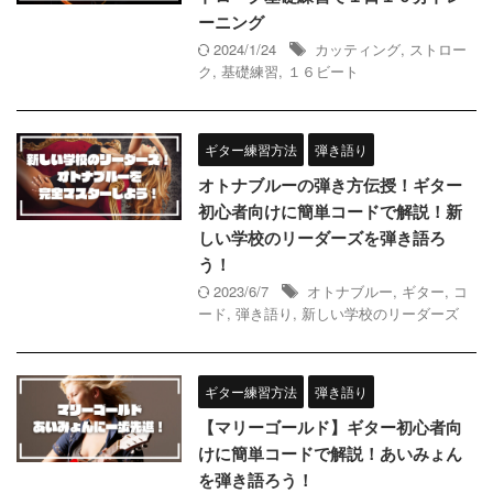
ーニング
2024/1/24
カッティング
,
ストロー
ク
,
基礎練習
,
１６ビート
ギター練習方法
弾き語り
オトナブルーの弾き方伝授！ギター
初心者向けに簡単コードで解説！新
しい学校のリーダーズを弾き語ろ
う！
2023/6/7
オトナブルー
,
ギター
,
コ
ード
,
弾き語り
,
新しい学校のリーダーズ
ギター練習方法
弾き語り
【マリーゴールド】ギター初心者向
けに簡単コードで解説！あいみょん
を弾き語ろう！