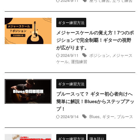
2024/9/11
座って練習
,
立って練習
ギター練習方法
メジャースケールの覚え方！7つのポ
ジションで完全制覇！ギターの視野
が広がります。
2024/9/11
ポジション
,
メジャース
ケール
,
運指練習
ギター練習方法
ブルースって？ ギター初心者向けへ
簡単に解説！Bluesからステップアッ
プ！
2024/9/14
Blues
,
ギター
,
ブルース
ギター練習方法
弾き語り