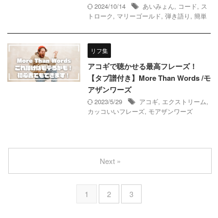
2024/10/14
あいみょん
,
コード
,
ス
トローク
,
マリーゴールド
,
弾き語り
,
簡単
リフ集
アコギで聴かせる最高フレーズ！
【タブ譜付き】More Than Words /モ
アザンワーズ
2023/5/29
アコギ
,
エクストリーム
,
カッコいいフレーズ
,
モアザンワーズ
Next »
1
2
3