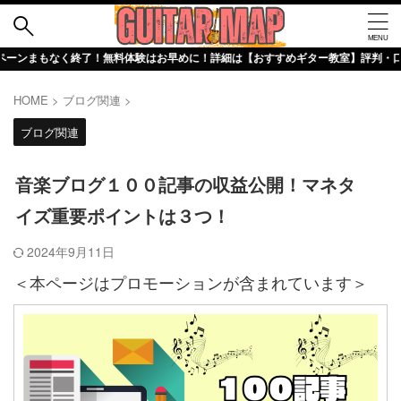
く終了！無料体験はお早めに！詳細は【おすすめギター教室】評判・口コミ詳細記事で
HOME
>
ブログ関連
>
ブログ関連
音楽ブログ１００記事の収益公開！マネタ
イズ重要ポイントは３つ！
2024年9月11日
＜本ページはプロモーションが含まれています＞