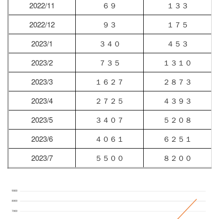
2022/11
６９
１３３
2022/12
９３
１７５
2023/1
３４０
４５３
2023/2
７３５
１３１０
2023/3
１６２７
２８７３
2023/4
２７２５
４３９３
2023/5
３４０７
５２０８
2023/6
４０６１
６２５１
2023/7
５５００
８２００