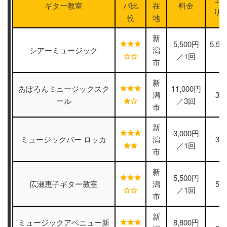
ギター教室
パ比
在
料金
り
較
地
新
5,500円
5,5
シアーミュージック
潟
／1回
市
新
あぽろんミュージックスク
11,000円
潟
3,
ール
／3回
市
新
3,000円
ミュージックバー ロッカ
潟
3,
／1回
市
新
5,500円
広瀬恵子ギター教室
潟
5,
／1回
市
新
ミュージックアベニュー新
8,800円