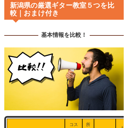
新潟県の厳選ギター教室５つを比
較｜おまけ付き
基本情報を比較！
コス
所
１