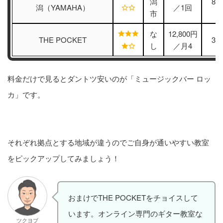
潟
8,
潟（YAMAHA）
／1回
市
な
12,800円
THE POCKET
3,
し
／月4
料金だけで見るとダントツ安いのが「ミュージックバー ロッ
カ」です。
それぞれ拠点とする地域が違うのでご自身が通いやすい教室
をピックアップしてみましょう！
おまけでTHE POCKETをチョイスして
います。オンライン専門のギター教室な
ツクヨブ