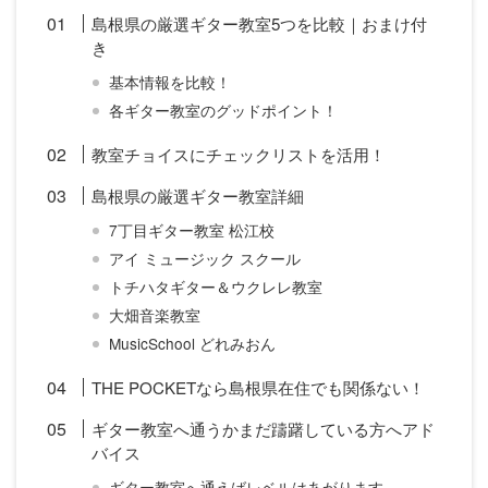
島根県の厳選ギター教室5つを比較｜おまけ付
き
基本情報を比較！
各ギター教室のグッドポイント！
教室チョイスにチェックリストを活用！
島根県の厳選ギター教室詳細
7丁目ギター教室 松江校
アイ ミュージック スクール
トチハタギター＆ウクレレ教室
大畑音楽教室
MusicSchool どれみおん
THE POCKETなら島根県在住でも関係ない！
ギター教室へ通うかまだ躊躇している方へアド
バイス
ギター教室へ通えばレベルはあがります