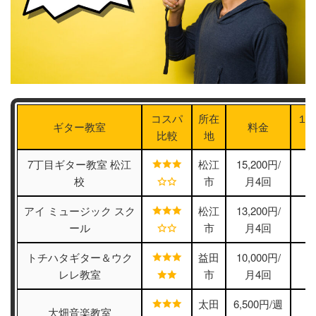
コスパ
所在
１
ギター教室
料金
比較
地
7丁目ギター教室 松江
松江
15,200円/
校
市
月4回
アイ ミュージック スク
松江
13,200円/
ール
市
月4回
トチハタギター＆ウク
益田
10,000円/
レレ教室
市
月4回
太田
6,500円/週
大畑音楽教室