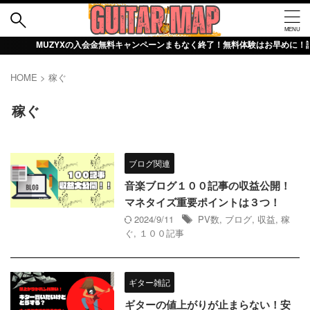
UZYXの入会金無料キャンペーンまもなく終了！無料体験はお早めに！詳細は【お
HOME
>
稼ぐ
稼ぐ
ブログ関連
音楽ブログ１００記事の収益公開！
マネタイズ重要ポイントは３つ！
2024/9/11
PV数
,
ブログ
,
収益
,
稼
ぐ
,
１００記事
ギター雑記
ギターの値上がりが止まらない！安