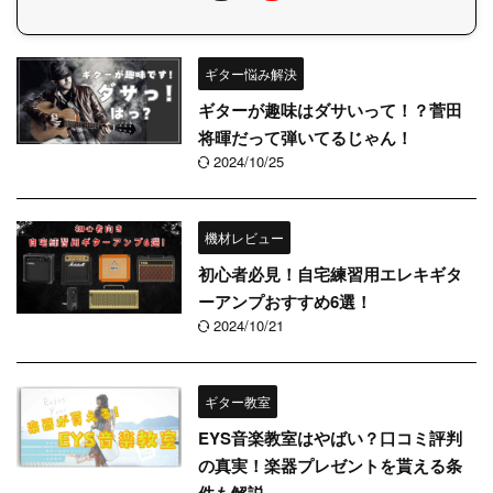
ギター悩み解決
ギターが趣味はダサいって！？菅田
将暉だって弾いてるじゃん！
2024/10/25
機材レビュー
初心者必見！自宅練習用エレキギタ
ーアンプおすすめ6選！
2024/10/21
ギター教室
EYS音楽教室はやばい？口コミ評判
の真実！楽器プレゼントを貰える条