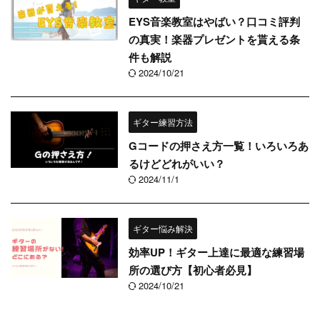
EYS音楽教室はやばい？口コミ評判
の真実！楽器プレゼントを貰える条
件も解説
2024/10/21
ギター練習方法
Gコードの押さえ方一覧！いろいろあ
るけどどれがいい？
2024/11/1
ギター悩み解決
効率UP！ギター上達に最適な練習場
所の選び方【初心者必見】
2024/10/21