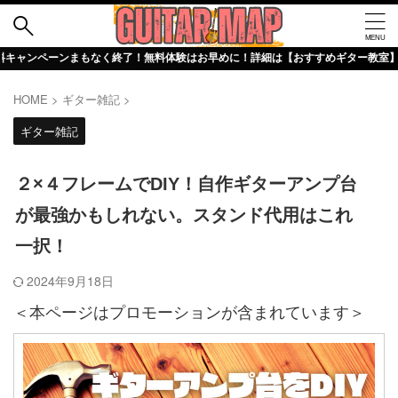
ンまもなく終了！無料体験はお早めに！詳細は【おすすめギター教室】評判・口コミ詳
HOME
>
ギター雑記
>
ギター雑記
２×４フレームでDIY！自作ギターアンプ台
が最強かもしれない。スタンド代用はこれ
一択！
2024年9月18日
＜本ページはプロモーションが含まれています＞